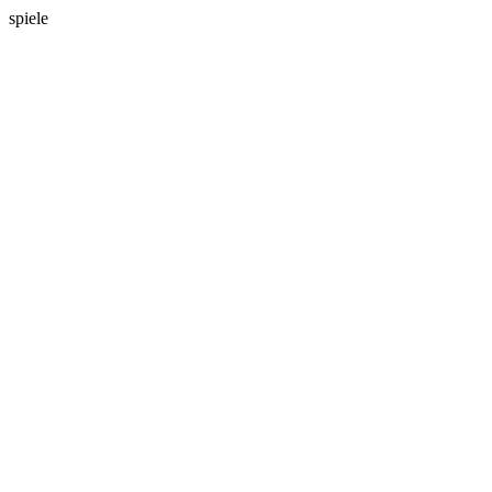
spiele