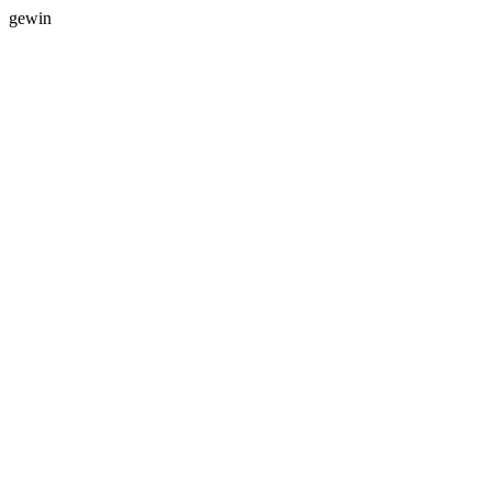
gewin