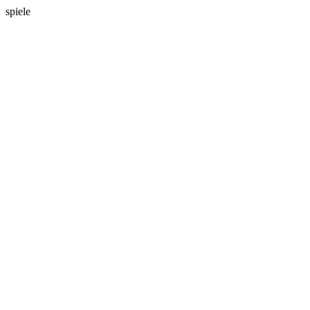
spiele