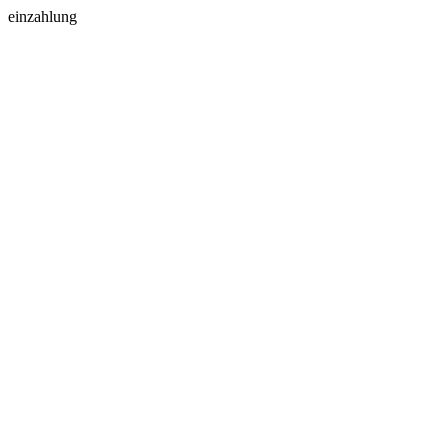
einzahlung